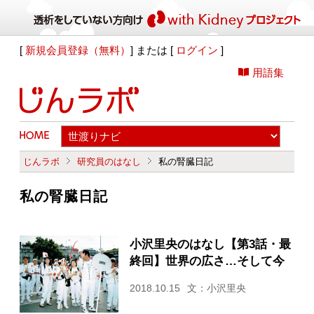
[
新規会員登録（無料）
] または [
ログイン
]
用語集
じんラボ
研究員のはなし
私の腎臓日記
私の腎臓日記
小沢里央のはなし【第3話・最
終回】世界の広さ…そして今
2018.10.15
文：小沢里央