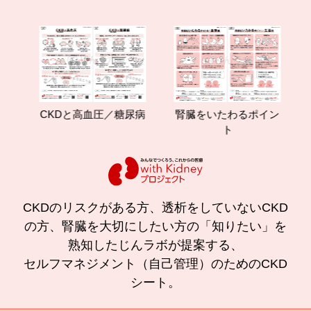
つ
CKDと高血圧／糖尿病
腎臓をいたわるポイン
減
ト
CKDのリスクがある方、透析をしていないCKD
の方、腎臓を大切にしたい方の「知りたい」を
熟知したじんラボが提案する、
セルフマネジメント（自己管理）のためのCKD
シート。