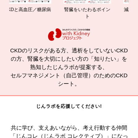
CKDと高血圧／糖尿病
腎臓をいたわるポイン
減塩やた
ト
の効
CKDのリスクがある方、透析をしていないCKD
の方、腎臓を大切にしたい方の「知りたい」を
熟知したじんラボが提案する、
セルフマネジメント（自己管理）のためのCKD
シート。
じんラボを応援してください!
共に学び、支えあいながら、考え行動する仲間
「じんコレ（じんラボ コレクティブ）」になっ