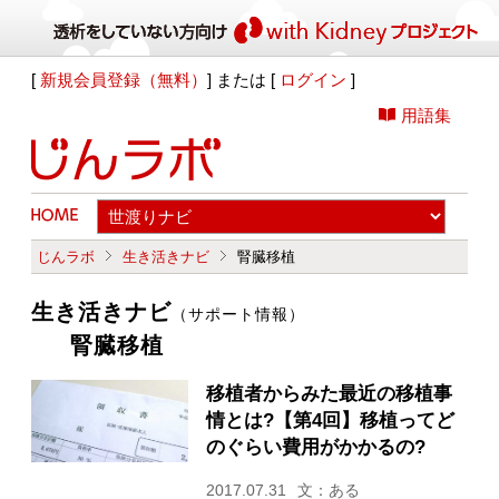
[
新規会員登録（無料）
] または [
ログイン
]
用語集
じんラボ
生き活きナビ
腎臓移植
生き活きナビ
（サポート情報）
腎臓移植
移植者からみた最近の移植事
情とは?【第4回】移植ってど
のぐらい費用がかかるの?
2017.07.31
文：ある