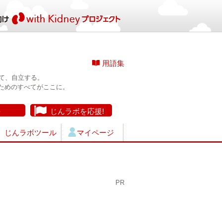
用語集
て、自立する。
ためのすべてがここに。
長
じんラボを応援!
じんラボツール
マイページ
PR