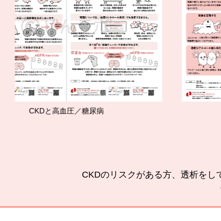
圧／糖尿病
腎臓をいたわる
CKDのリスクがある方、透析をし