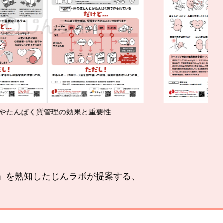
果と重要性
腎臓の運動療法の基本
い」を熟知したじんラボが提案する、
。