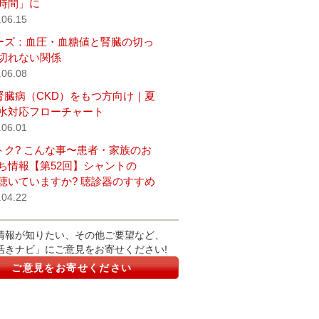
時間」に
.06.15
ーズ：血圧・血糖値と腎臓の切っ
切れない関係
.06.08
腎臓病（CKD）をもつ方向け｜夏
水対応フローチャート
.06.01
トク? こんな事〜患者・家族のお
ち情報【第52回】シャントの
聴いていますか? 聴診器のすすめ
.04.22
情報が知りたい、その他ご要望など、
活きナビ」にご意見をお寄せください!
ご意見をお寄せください