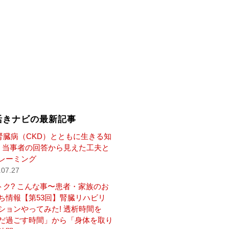
活きナビの最新記事
腎臓病（CKD）とともに生きる知
— 当事者の回答から見えた工夫と
レーミング
.07.27
トク? こんな事〜患者・家族のお
ち情報【第53回】腎臓リハビリ
ションやってみた! 透析時間を
だ過ごす時間」から「身体を取り