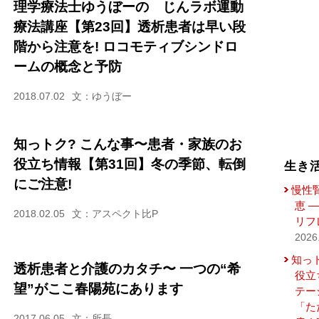
理学療法士ゆうぼーの じんラボ運動
療法講座【第23回】透析患者は早い段
階から注意を! ロコモティブシンドロ
ームの概念と予防
2018.07.02
文：ゆうぼー
知っトク? こんな事〜患者・家族のお
役立ち情報【第31回】冬の季節、転倒
生き
にご注意!
慢性
恵 
2018.02.05
文：アスペクト比P
リフ
2026
知っ
透析患者と介護のカタチ〜 一つの“希
役立
望”がここ春陽苑にあります
テー
「た
2017.06.05
文：所長