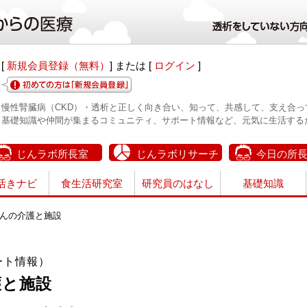
[
新規会員登録（無料）
] または [
ログイン
]
慢性腎臓病（CKD）・透析と正しく向き合い、知って、共感して、支え合っ
基礎知識や仲間が集まるコミュニティ、サポート情報など、元気に生活する
じんラボ所長室
じんラボリサーチ
今日の所
活きナビ
食生活研究室
研究員のはなし
基礎知識
んの介護と施設
ート情報）
護と施設