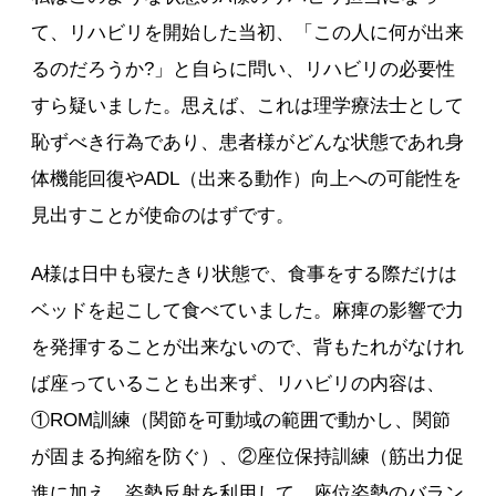
て、リハビリを開始した当初、「この人に何が出来
るのだろうか?」と自らに問い、リハビリの必要性
すら疑いました。思えば、これは理学療法士として
恥ずべき行為であり、患者様がどんな状態であれ身
体機能回復やADL（出来る動作）向上への可能性を
見出すことが使命のはずです。
A様は日中も寝たきり状態で、食事をする際だけは
ベッドを起こして食べていました。麻痺の影響で力
を発揮することが出来ないので、背もたれがなけれ
ば座っていることも出来ず、リハビリの内容は、
①ROM訓練（関節を可動域の範囲で動かし、関節
が固まる拘縮を防ぐ）、②座位保持訓練（筋出力促
進に加え、姿勢反射を利用して、座位姿勢のバラン