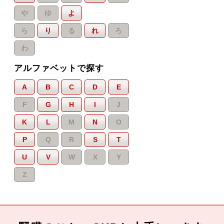
や
ゆ
よ
ら
り
る
れ
ろ
わ
アルファベットで探す
A
B
C
D
E
F
G
H
I
J
K
L
M
N
O
P
Q
R
S
T
U
V
W
X
Y
Z