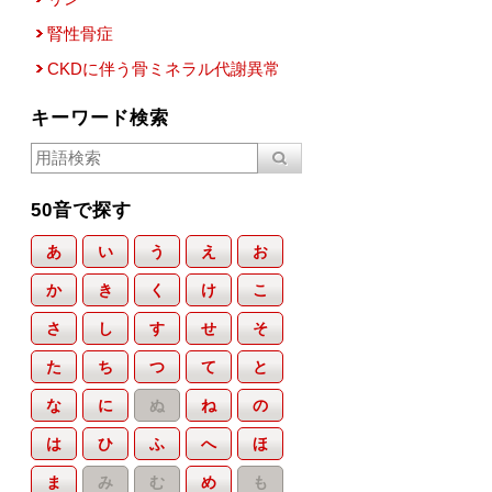
腎性骨症
CKDに伴う骨ミネラル代謝異常
キーワード検索
50音で探す
あ
い
う
え
お
か
き
く
け
こ
さ
し
す
せ
そ
た
ち
つ
て
と
な
に
ぬ
ね
の
は
ひ
ふ
へ
ほ
ま
み
む
め
も