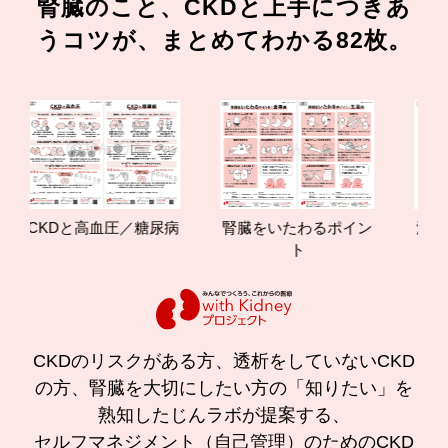
腎臓のこと、CKDと上手につきあ
うコツが、まとめてわかる82枚。
CKDと高血圧／糖尿病
腎臓をいたわるポイン
減塩や
ト
の効
CKDのリスクがある方、透析をしていないCKD
の方、腎臓を大切にしたい方の「知りたい」を
熟知したじんラボが提案する、
セルフマネジメント（自己管理）のためのCKD