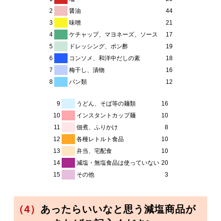
2
醤油
44
3
味噌
21
4
ケチャップ、マヨネーズ、ソース
17
5
ドレッシング、ポン酢
19
6
コンソメ、和洋中だしの素
18
7
梅干し、漬物
16
8
パン類
12
9
うどん、そば等の麺類
16
10
インスタントカップ麺
10
11
佃煮、ふりかけ
8
12
各種レトルト食品
10
13
弁当、宅配食
10
14
減塩・無塩食品は使っていない
20
15
その他
3
（4）
あったらいいなと思う減塩商品が