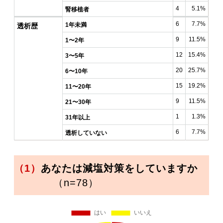
4
5.1%
腎移植者
6
7.7%
1年未満
透析歴
9
11.5%
1〜2年
12
15.4%
3〜5年
20
25.7%
6〜10年
15
19.2%
11〜20年
9
11.5%
21〜30年
1
1.3%
31年以上
6
7.7%
透析していない
（1）
あなたは減塩対策をしていますか
（n=78）