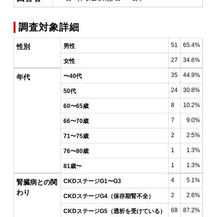
調査対象詳細
51
65.4%
性別
男性
27
34.6%
女性
35
44.9%
〜40代
年代
24
30.8%
50代
8
10.2%
60〜65歳
7
9.0%
66〜70歳
2
2.5%
71〜75歳
1
1.3%
76〜80歳
1
1.3%
81歳〜
4
5.1%
CKDステージG1〜G3
腎臓病との関
わり
2
2.6%
CKDステージG4（保存期腎不全）
68
87.2%
CKDステージG5（透析を受けている）