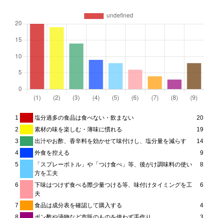
1
塩分過多の食品は食べない・飲まない
20
2
素材の味を楽しむ・薄味に慣れる
19
3
出汁やお酢、香辛料を効かせて味付けし、塩分量を減らす
14
4
外食を控える
9
5
「スプレーボトル」や「つけ食べ」等、後がけ調味料の使い
8
方を工夫
6
下味はつけず食べる際少量つける等、味付けタイミングを工
6
夫
7
食品は成分表を確認して購入する
4
8
ポン酢や漬物など市販のものを使わず手作り
3