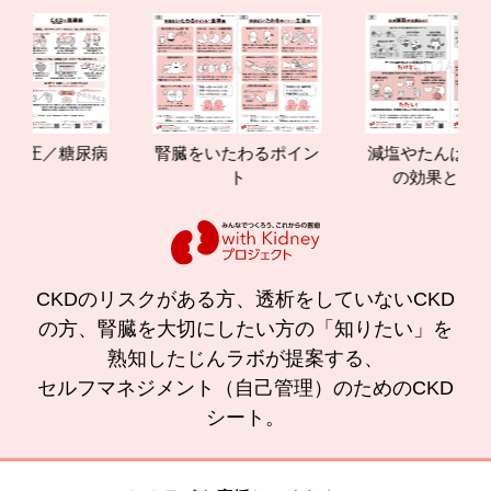
糖尿病
腎臓をいたわるポイン
減塩やたんぱく質管理
ト
の効果と重要性
CKDのリスクがある方、透析をしていないCKD
の方、腎臓を大切にしたい方の「知りたい」を
熟知したじんラボが提案する、
セルフマネジメント（自己管理）のためのCKD
シート。