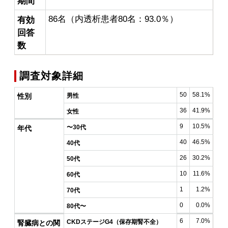
期間
86名（内透析患者80名：93.0％）
有効
回答
数
調査対象詳細
50
58.1%
性別
男性
36
41.9%
女性
9
10.5%
〜30代
年代
40
46.5%
40代
26
30.2%
50代
10
11.6%
60代
1
1.2%
70代
0
0.0%
80代〜
6
7.0%
CKDステージG4（保存期腎不全）
腎臓病との関