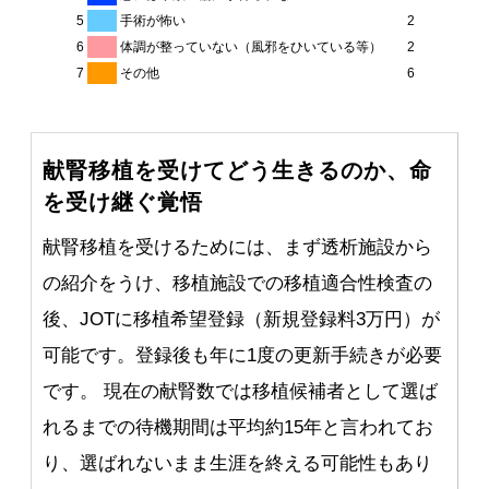
5
手術が怖い
2
6
体調が整っていない（風邪をひいている等）
2
7
その他
6
献腎移植を受けてどう生きるのか、命
を受け継ぐ覚悟
献腎移植を受けるためには、まず透析施設から
の紹介をうけ、移植施設での移植適合性検査の
後、JOTに移植希望登録（新規登録料3万円）が
可能です。登録後も年に1度の更新手続きが必要
です。 現在の献腎数では移植候補者として選ば
れるまでの待機期間は平均約15年と言われてお
り、選ばれないまま生涯を終える可能性もあり