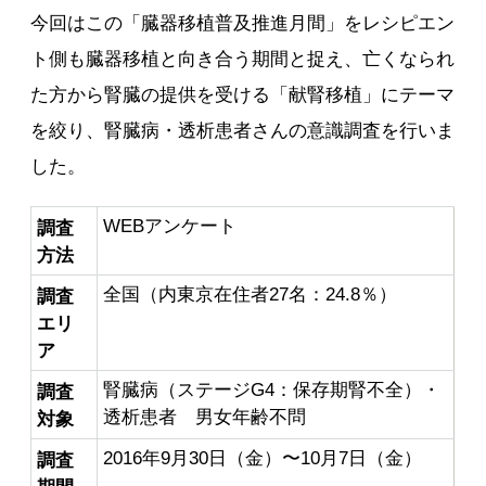
今回はこの「臓器移植普及推進月間」をレシピエン
ト側も臓器移植と向き合う期間と捉え、亡くなられ
た方から腎臓の提供を受ける「献腎移植」にテーマ
を絞り、腎臓病・透析患者さんの意識調査を行いま
した。
WEBアンケート
調査
方法
全国（内東京在住者27名：24.8％）
調査
エリ
ア
腎臓病（ステージG4：保存期腎不全）・
調査
透析患者 男女年齢不問
対象
2016年9月30日（金）〜10月7日（金）
調査