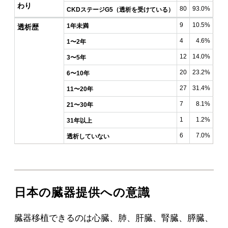
わり
80
93.0%
CKDステージG5（透析を受けている）
9
10.5%
1年未満
透析歴
4
4.6%
1〜2年
12
14.0%
3〜5年
20
23.2%
6〜10年
27
31.4%
11〜20年
7
8.1%
21〜30年
1
1.2%
31年以上
6
7.0%
透析していない
日本の臓器提供への意識
臓器移植できるのは心臓、肺、肝臓、腎臓、膵臓、