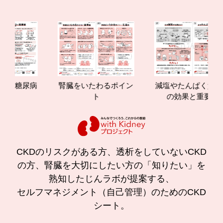
尿病
腎臓をいたわるポイン
減塩やたんぱく質管理
ト
の効果と重要性
CKDのリスクがある方、透析をしていないCKD
の方、腎臓を大切にしたい方の「知りたい」を
熟知したじんラボが提案する、
セルフマネジメント（自己管理）のためのCKD
シート。