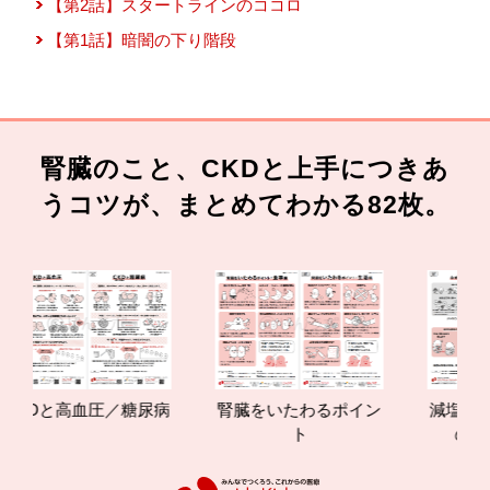
【第2話】スタートラインのココロ
【第1話】暗闇の下り階段
腎臓のこと、CKDと上手につきあ
うコツが、まとめてわかる82枚。
KDと高血圧／糖尿病
腎臓をいたわるポイン
減塩やたん
ト
の効果