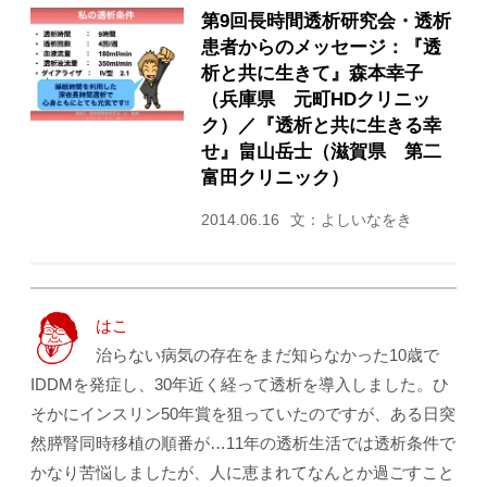
第9回長時間透析研究会・透析
患者からのメッセージ：『透
析と共に生きて』森本幸子
（兵庫県 元町HDクリニッ
ク）／『透析と共に生きる幸
せ』畠山岳士（滋賀県 第二
富田クリニック）
2014.06.16
文：よしいなをき
はこ
治らない病気の存在をまだ知らなかった10歳で
IDDMを発症し、30年近く経って透析を導入しました。ひ
そかにインスリン50年賞を狙っていたのですが、ある日突
然膵腎同時移植の順番が…11年の透析生活では透析条件で
かなり苦悩しましたが、人に恵まれてなんとか過ごすこと