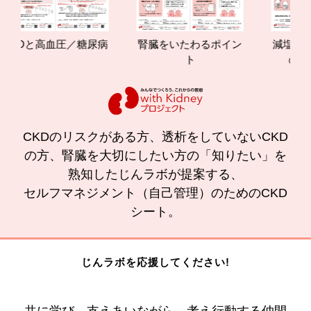
Dと高血圧／糖尿病
腎臓をいたわるポイン
減塩やたん
ト
の効果と
CKDのリスクがある方、透析をしていないCKD
の方、腎臓を大切にしたい方の「知りたい」を
熟知したじんラボが提案する、
セルフマネジメント（自己管理）のためのCKD
シート。
じんラボを応援してください!