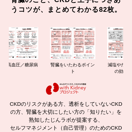
うコツが、まとめてわかる82枚。
高血圧／糖尿病
腎臓をいたわるポイン
減塩やたんぱく質
ト
の効果と重要
CKDのリスクがある方、透析をしていないCKD
の方、腎臓を大切にしたい方の「知りたい」を
熟知したじんラボが提案する、
セルフマネジメント（自己管理）のためのCKD