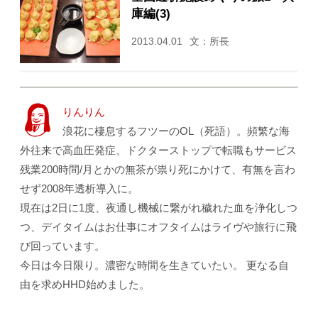
庫編(3)
2013.04.01
文：所長
りんりん
浪花に棲息するフツーのOL（死語）。頻繁な海
外往来で高血圧発症、ドクターストップで転職もサービス
残業200時間/月とかの無茶が祟り死にかけて、有無を言わ
せず2008年透析導入に。
現在は2日に1度、夜通し機械に繋がれ穢れた血を浄化しつ
つ、デイタイムはお仕事にオフタイムはライヴや旅行に飛
び回っています。
今日は今日限り。濃密な時間を生きていたい。 更なる自
由を求めHHD始めました。