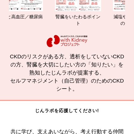
と高血圧／糖尿病
腎臓をいたわるポイン
減塩やたんぱく
ト
の効果と重
CKDのリスクがある方、透析をしていないCKD
の方、腎臓を大切にしたい方の「知りたい」を
熟知したじんラボが提案する、
セルフマネジメント（自己管理）のためのCKD
シート。
じんラボを応援してください!
共に学び、支えあいながら、考え行動する仲間