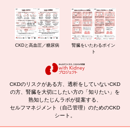
CKDと高血圧／糖尿病
腎臓をいたわるポイン
減
ト
CKDのリスクがある方、透析をしていないCKD
の方、腎臓を大切にしたい方の「知りたい」を
熟知したじんラボが提案する、
セルフマネジメント（自己管理）のためのCKD
シート。