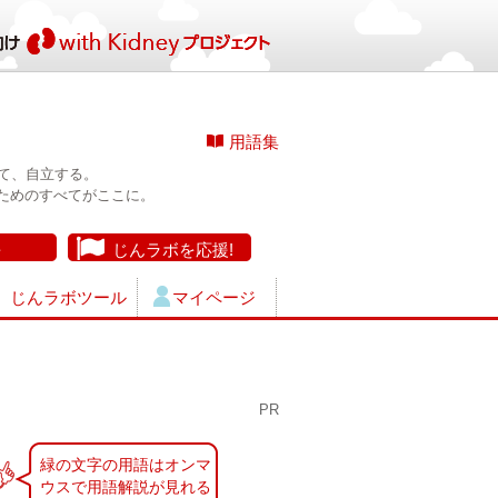
用語集
て、自立する。
ためのすべてがここに。
長
じんラボを応援!
じんラボツール
マイページ
PR
緑の文字の用語はオンマ
ウスで用語解説が見れる