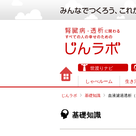
世渡りナビ
しゃべルーム
生き
じんラボ
基礎知識
血液濾過透析（
基礎知識