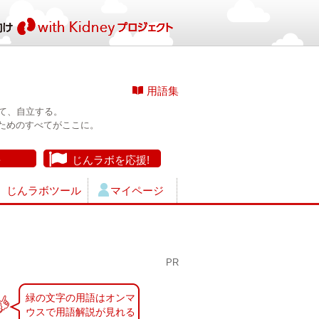
用語集
て、自立する。
ためのすべてがここに。
長
じんラボを応援!
じんラボツール
マイページ
PR
緑の文字の用語はオンマ
ウスで用語解説が見れる