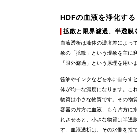
HDFの血液を浄化す
拡散と限界濾過、半透膜
血液透析は液体の濃度差によっ
象の「拡散」という現象を主に利
「限外濾過」という原理を用い
醤油やインクなどを水に垂らす
体が均一な濃度になります。こ
物質は小さな物質です。その物
容器の片方に血液、もう片方に
れさせると、小さな物質は半透
す。血液透析は、その水側を捨