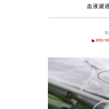
血液濾過
監
病気の