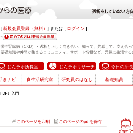
[
新規会員登録（無料）
] または [
ログイン
]
慢性腎臓病（CKD）・透析と正しく向き合い、知って、共感して、支え合っ
基礎知識や仲間が集まるコミュニティ、サポート情報など、元気に生活する
じんラボ所長室
じんラボリサーチ
今日の所
活きナビ
食生活研究室
研究員のはなし
基礎知識
HDF）入門
このページを印刷
このページのpdfを保存