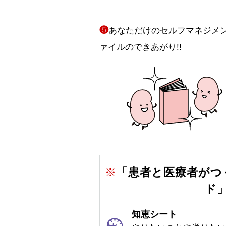
❺
あなただけのセルフマネジメ
ァイルのできあがり!!
※
「患者と医療者がつ
ド
知恵シート