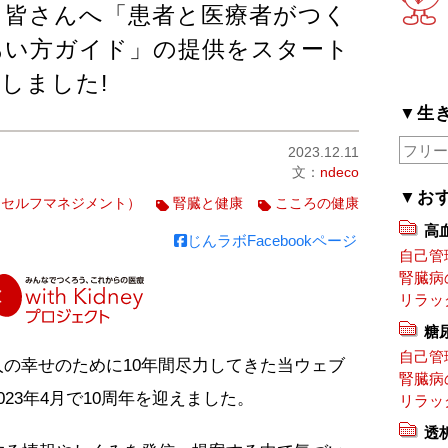
る皆さんへ「患者と医療者がつく
あい方ガイド」の提供をスタート
しました!
▼生
2023.12.11
文：
ndeco
▼お
（セルフマネジメント）
腎臓と健康
こころの健康
高
じんラボFacebookページ
自己管
腎臓病
リラッ
糖
自己管
の幸せのために10年間尽力してきた当ウェブ
腎臓病
23年4月で10周年を迎えました。
リラッ
透