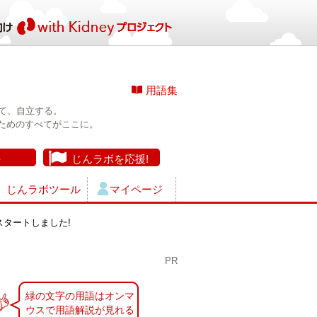
用語集
て、自立する。
ためのすべてがここに。
長
じんラボを応援!
じんラボツール
マイページ
タートしました!
PR
緑の文字の用語はオンマ
ウスで用語解説が見れる