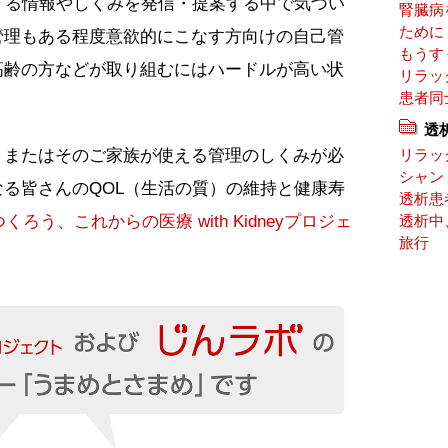
する情報やしくみを発信・提案する中で気づい
腎臓病
ために
管理もある程度意欲的にこなす方向けの自己管
もうす
高齢の方などが取り組むにはハードルが高い状
リラッ
患者同
透
、またはそのご家族が使える管理のしくみが必
リラッ
シャン
る皆さんのQOL（生活の質）の維持と健康寿
透析患
くろう、これからの医療 with Kidneyプロジェ
透析中
旅行