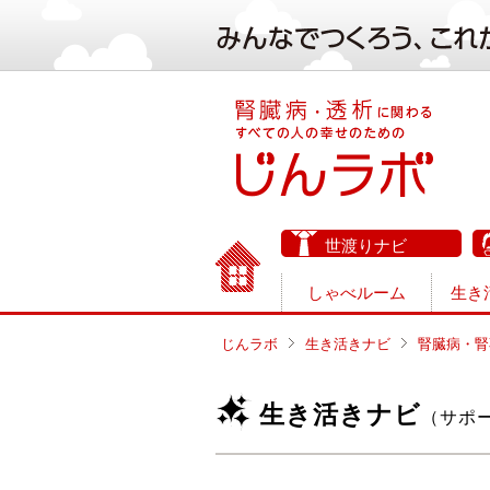
世渡りナビ
しゃべルーム
生き
じんラボ
生き活きナビ
腎臓病・腎
生き活きナビ
（サポ