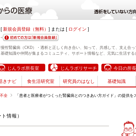
[
新規会員登録（無料）
] または [
ログイン
]
慢性腎臓病（CKD）・透析と正しく向き合い、知って、共感して、支え合っ
基礎知識や仲間が集まるコミュニティ、サポート情報など、元気に生活する
じんラボ所長室
じんラボリサーチ
今日の所
活きナビ
食生活研究室
研究員のはなし
基礎知識
不全
「患者と医療者がつくった腎臓病とのつきあい方ガイド」の提供をス
ート情報）