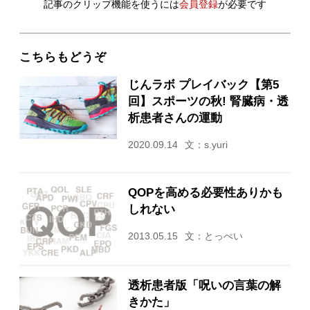
記事のクリップ機能を使うには
会員登録
が必要です
こちらもどうぞ
じんラボ プレイバック【第5
回】スポーツの秋! 腎臓病・透
析患者さんの運動
2020.09.14
文：s.yuri
QOPを高める必要性ありかも
しれない
2013.05.15
文：とっぺい
透析患者版「呪いの言葉の解
きかた」