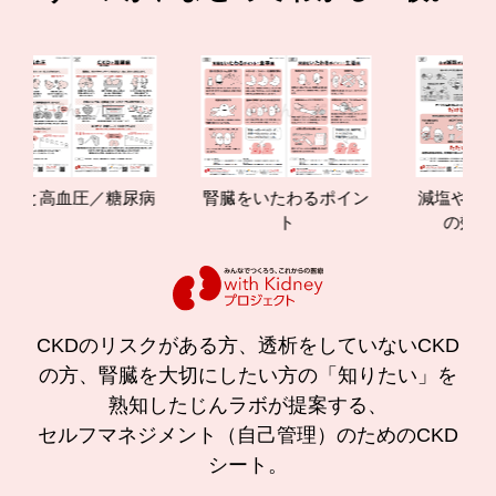
と高血圧／糖尿病
腎臓をいたわるポイン
減塩やたんぱく
ト
の効果と重要
CKDのリスクがある方、透析をしていないCKD
の方、腎臓を大切にしたい方の「知りたい」を
熟知したじんラボが提案する、
セルフマネジメント（自己管理）のためのCKD
シート。