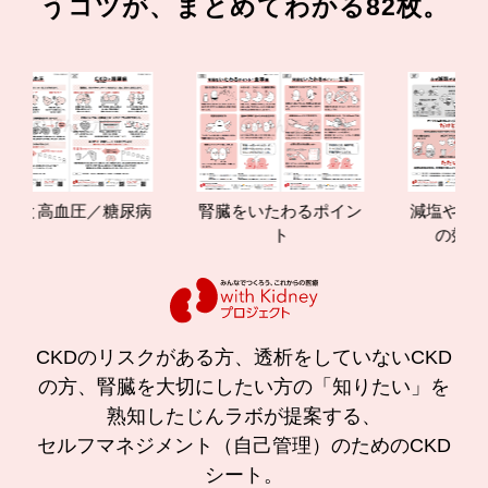
うコツが、まとめてわかる82枚。
高血圧／糖尿病
腎臓をいたわるポイン
減塩やたんぱく
ト
の効果と重要
CKDのリスクがある方、透析をしていないCKD
の方、腎臓を大切にしたい方の「知りたい」を
熟知したじんラボが提案する、
セルフマネジメント（自己管理）のためのCKD
シート。