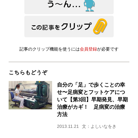
記事のクリップ機能を使うには
会員登録
が必要です
こちらもどうぞ
自分の「足」で歩くことの幸
せ〜足病変とフットケアにつ
いて【第3回】早期発見、早期
治療がカギ！ 足病変の治療
方法
2013.11.21
文：よしいなをき