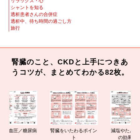
リラックス・心
シャントを知る
透析患者さんの合併症
透析中、待ち時間の過ごし方
旅行
腎臓のこと、CKDと上手につきあ
うコツが、まとめてわかる82枚。
圧／糖尿病
腎臓をいたわるポイン
減塩やたんぱく質管理
ト
の効果と重要性