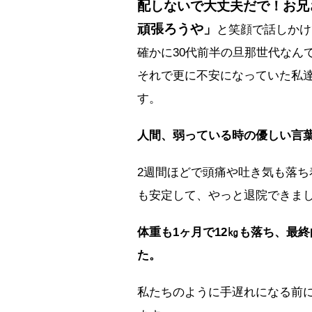
配しないで大丈夫だで！お兄
頑張ろうや」
と笑顔で話しかけ
確かに30代前半の旦那世代なん
それで更に不安になっていた私
す。
人間、弱っている時の優しい言
2週間ほどで頭痛や吐き気も落
も安定して、やっと退院できま
体重も1ヶ月で12㎏も落ち、最終的
た。
私たちのように手遅れになる前