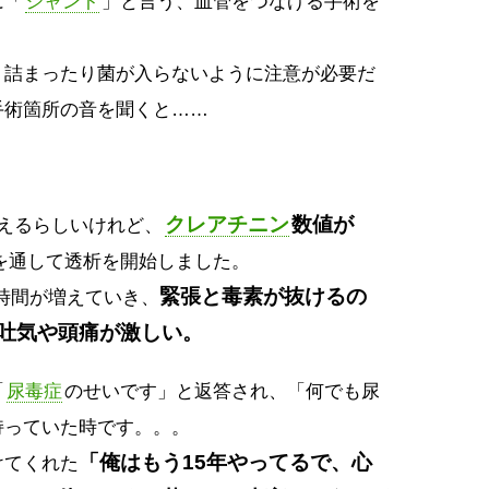
に「
シャント
」と言う、血管をつなげる手術を
、詰まったり菌が入らないように注意が必要だ
手術箇所の音を聞くと……
クレアチニン
数値が
えるらしいけれど、
を通して透析を開始しました。
緊張と毒素が抜けるの
と時間が増えていき、
吐気や頭痛が激しい。
「
尿毒症
のせいです」と返答され、「何でも尿
持っていた時です。。。
「俺はもう15年やってるで、心
けてくれた