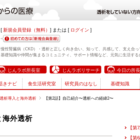
[
新規会員登録（無料）
] または [
ログイン
]
慢性腎臓病（CKD）・透析と正しく向き合い、知って、共感して、支え合っ
基礎知識や仲間が集まるコミュニティ、サポート情報など、元気に生活する
じんラボ所長室
じんラボリサーチ
今日の所
活きナビ
食生活研究室
研究員のはなし
基礎知識
透析導入と海外透析
【第2話】自己紹介〜透析への経緯2〜
と海外透析
【第
【第