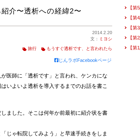
【第
己紹介〜透析への経緯2〜
【第
【第
2014.2.20
【第
文：
ミヨシ
【第
旅行
もうすぐ透析です、と言われたら
じんラボFacebookページ
人が医師に「透析です」と言われ、ケンカにな
回はいよいよ透析を導入するまでのお話を書こ
だしました。そこは何年か前最初に紹介状を書
と「じゃ転院してみよう」と早速手続きをしま