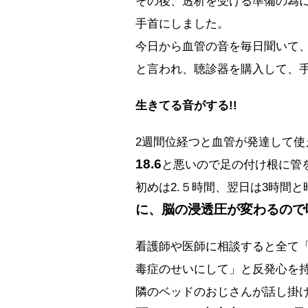
その後、透析を受ける準備の為
手首にしました。
今日から血管の音を毎日聞いて
と言われ、聴診器を購入して、
生きてる音がする!!
2週間位経つと血管が発達して使
18.6
と悪いので足の付け根に管
初めは2.５時間、翌日は3時間
に、脳の浸透圧が変わるので
看護師や医師に相談すると全て
毒症のせいにして」と反発心を
隣のベッドのおじさんが話し掛