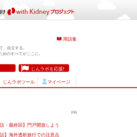
用語集
て、自立する。
ためのすべてがここに。
長
じんラボを応援!
じんラボツール
マイページ
PR
7話・最終回】門戸開放しよう
6話】海外透析旅行での注意点