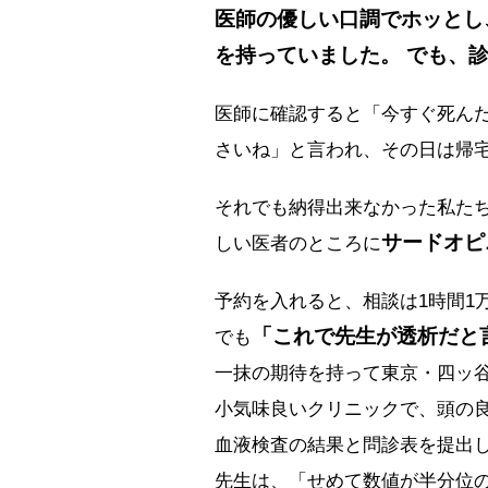
医師の優しい口調でホッとし
を持っていました。 でも、診
医師に確認すると「今すぐ死ん
さいね」と言われ、その日は帰
それでも納得出来なかった私た
サードオピ
しい医者のところに
予約を入れると、相談は1時間1
「これで先生が透析だと
でも
一抹の期待を持って東京・四ッ
小気味良いクリニックで、頭の
血液検査の結果と問診表を提出
先生は、「せめて数値が半分位