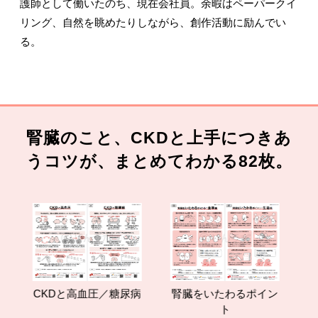
護師として働いたのち、現在会社員。余暇はペーパークイ
リング、自然を眺めたりしながら、創作活動に励んでい
る。
腎臓のこと、CKDと上手につきあ
うコツが、まとめてわかる82枚。
CKDと高血圧／糖尿病
腎臓をいたわるポイン
減
ト