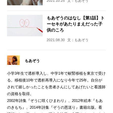
2021.10.25
文：もあぞう
もあぞうのはなし【第1話】ト
ーセキがあたりまえだった子
供のころ
2021.08.30
文：もあぞう
もあぞう
小学3年生で透析導入し、中学1年で献腎移植を東京で受け
る。移植後10年で透析再導入になり今年で25年。自分が
されて嬉しかったことを患者さんにしてあげたいと看護師
の資格を取得。
2002年詩集『ぞうに咲くひまわり』、2012年絵本『もあ
のきもち』、2014年詩集『ぞうの恩送り』書籍出版。看