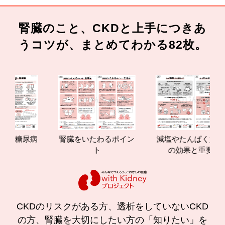
腎臓のこと、CKDと上手につきあ
うコツが、まとめてわかる82枚。
病
腎臓をいたわるポイン
減塩やたんぱく質管理
ト
の効果と重要性
CKDのリスクがある方、透析をしていないCKD
の方、腎臓を大切にしたい方の「知りたい」を