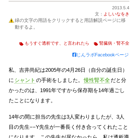
2013.5.4
文：
よしいなをき
緑の文字の用語をクリックすると用語解説ページに移
動するよ。
もうすぐ透析です、と言われたら
腎臓病・腎不全
じんラボFacebookページ
私、吉井尚紀は2005年の4月26日（自分の誕生日）
に
シャント
の手術をしました。
慢性腎不全
だと分
かったのは、1991年ですから保存期を14年過ごし
たことになります。
14年の間に担当の先生は3人変わりましたが、3人
目の先生−−Y先生が一番長く付き合ってくれたこと
になります。この先生が居なかったら、私は透析導