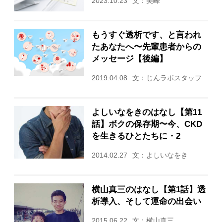
2023.10.23
文：美峰
もうすぐ透析です、と言われ
たあなたへ〜先輩患者からの
メッセージ【後編】
2019.04.08
文：じんラボスタッフ
よしいなをきのはなし【第11
話】ボクの保存期〜今、CKD
を生きるひとたちに・2
2014.02.27
文：よしいなをき
横山真三のはなし【第1話】透
析導入、そして運命の出会い
2015.06.22
文：横山真三