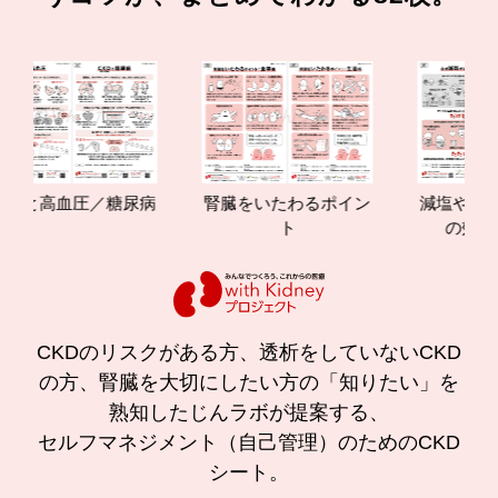
と高血圧／糖尿病
腎臓をいたわるポイン
減塩やたんぱく
ト
の効果と重要
CKDのリスクがある方、透析をしていないCKD
の方、腎臓を大切にしたい方の「知りたい」を
熟知したじんラボが提案する、
セルフマネジメント（自己管理）のためのCKD
シート。