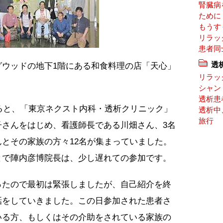
腎臓病
ために
もうす
リラッ
患者同
透
グウッドの地下1階にある和食料理の店「天心」
リラッ
シャン
透析患
すると、「東京ネクスト内科・透析クリニック」
透析中
旅行
子さんをはじめ、看護師長である川畑さん、3名
とその家族の方々12名が集まっていました。
とで陣内彦博院長は、少し遅れての参加です。
ったので最初は緊張しましたが、自己紹介を終
話をしていきました。この日参加された患者さ
いる方、もしくはその介助をされている家族の