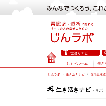
世渡りナビ
しゃべルーム
生き
じんラボ
生き活きナビ
在宅血液透
生き活きナビ
（サポ