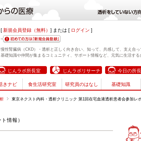
[
新規会員登録（無料）
] または [
ログイン
]
慢性腎臓病（CKD）・透析と正しく向き合い、知って、共感して、支え合っ
基礎知識や仲間が集まるコミュニティ、サポート情報など、元気に生活する
じんラボ所長室
じんラボリサーチ
今日の所
活きナビ
食生活研究室
研究員のはなし
基礎知識
析
東京ネクスト内科・透析クリニック 第1回在宅血液透析患者会参加レ
ート情報）