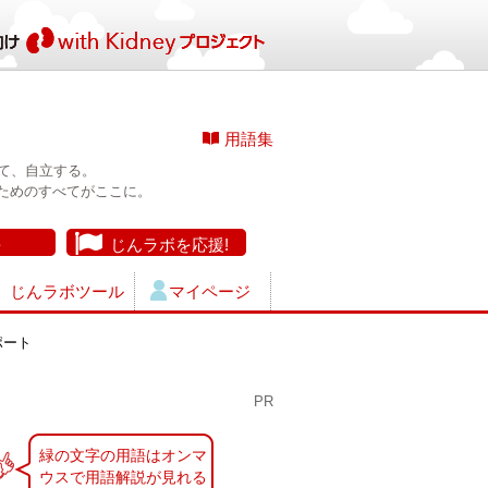
用語集
て、自立する。
ためのすべてがここに。
長
じんラボを応援!
じんラボツール
マイページ
ポート
PR
緑の文字の用語はオンマ
ウスで用語解説が見れる