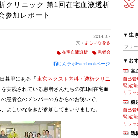
析クリニック 第1回在宅血液透析
会参加レポート
▼生
2014.8.7
文：
よしいなをき
在宅血液透析
患者会
▼お
じんラボFacebookページ
高
の日暮里にある「
東京ネクスト内科・透析クリニ
自己管
腎臓病
）を実践されている患者さんたちの第1回在宅血
リラッ
この患者会のメンバーの方からのお誘いで、
糖
私、よしいなをきが参加してまいりました。
自己管
腎臓病
リラッ
透