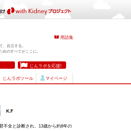
用語集
て、自立する。
ためのすべてがここに。
長
じんラボを応援!
じんラボツール
マイページ
K.F
で腎不全と診断され、13歳から約8年の