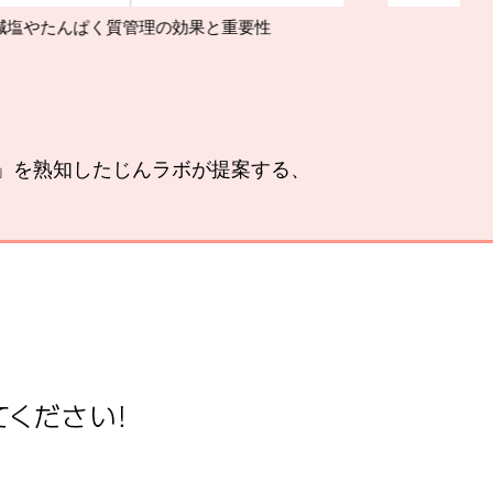
理の効果と重要性
腎臓の運動療法
い」を熟知したじんラボが提案する、
。