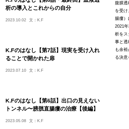
腹膜透
析の導入とこれからの自分
を受け
腸瘻）
2023.10.02
文：K.F
202
析をス
事と透
も余裕
K.Fのはなし【第7話】現実を受け入れ
る決意
ることで開かれた扉
2023.07.10
文：K.F
K.Fのはなし【第6話】出口の見えない
トンネル〜膀胱直腸瘻の治療【後編】
2023.05.08
文：K.F