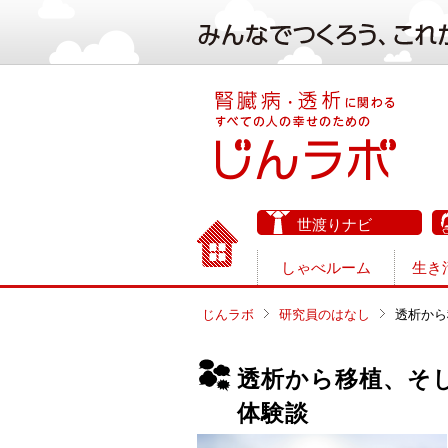
世渡りナビ
しゃべルーム
生き
じんラボ
研究員のはなし
透析から
透析から移植、そ
体験談