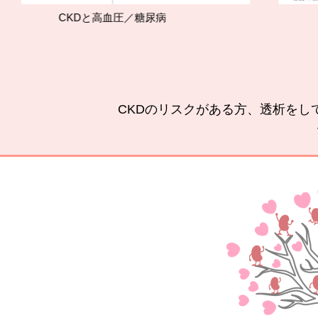
と高血圧／糖尿病
腎臓をいた
CKDのリスクがある方、透析をし