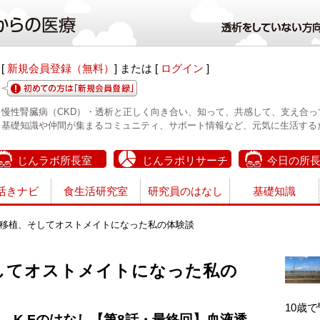
[
新規会員登録（無料）
] または [
ログイン
]
慢性腎臓病（CKD）・透析と正しく向き合い、知って、共感して、支え合っ
基礎知識や仲間が集まるコミュニティ、サポート情報など、元気に生活する
じんラボ所長室
じんラボリサーチ
今日の所
活きナビ
食生活研究室
研究員のはなし
基礎知識
移植、そしてオストメイトになった私の体験談
してオストメイトになった私の
10歳
K.Fのはなし【第8話・最終回】血液透