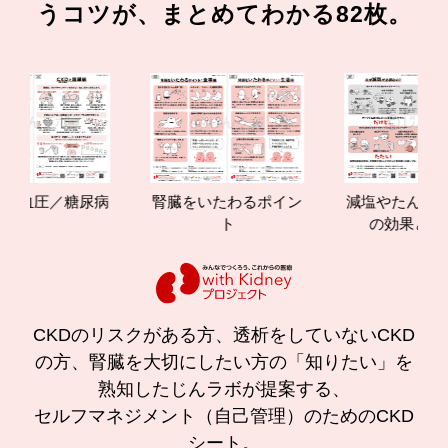
うコツが、まとめてわかる82枚。
圧／糖尿病
腎臓をいたわるポイン
減塩やたんぱく質管理
ト
の効果と重要性
CKDのリスクがある方、透析をしていないCKD
の方、腎臓を大切にしたい方の「知りたい」を
熟知したじんラボが提案する、
セルフマネジメント（自己管理）のためのCKD
シート。