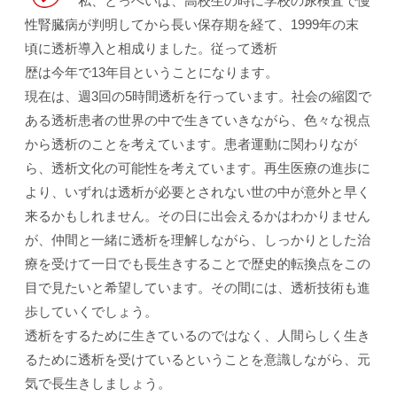
私、とっぺいは、高校生の時に学校の尿検査で慢
性腎臓病が判明してから長い保存期を経て、1999年の末
頃に透析導入と相成りました。従って透析
歴は今年で13年目ということになります。
現在は、週3回の5時間透析を行っています。社会の縮図で
ある透析患者の世界の中で生きていきながら、色々な視点
から透析のことを考えています。患者運動に関わりなが
ら、透析文化の可能性を考えています。再生医療の進歩に
より、いずれは透析が必要とされない世の中が意外と早く
来るかもしれません。その日に出会えるかはわかりません
が、仲間と一緒に透析を理解しながら、しっかりとした治
療を受けて一日でも長生きすることで歴史的転換点をこの
目で見たいと希望しています。その間には、透析技術も進
歩していくでしょう。
透析をするために生きているのではなく、人間らしく生き
るために透析を受けているということを意識しながら、元
気で長生きしましょう。