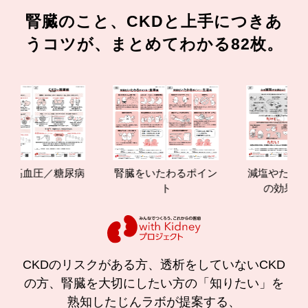
腎臓のこと、CKDと上手につきあ
うコツが、まとめてわかる82枚。
圧／糖尿病
腎臓をいたわるポイン
減塩やたんぱく質管
ト
の効果と重要性
CKDのリスクがある方、透析をしていないCKD
の方、腎臓を大切にしたい方の「知りたい」を
熟知したじんラボが提案する、