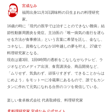
宮成なみ
福岡出身11月3日調味料の日生まれの料理研究
家。
16歳の時に「現代の医学では治すことのできない難病」結
節性動脈周囲炎を発症。主治医の「唯一病気の進行を遅ら
せる方法が食事療法」という言葉に希望を託し、金なし、
コネなし、資格なしのなか10年越しの夢を叶え、27歳で
料理研究家となる。
現在は週3回、1回6時間の透析をこなしながらテレビ、ラ
ジオなどのメディア出演、食育講演会、商品開発など、
「ムリせず、気負わず、頑張りすぎず、できることからは
じめよう」をモットーに冷蔵庫にあるもので、誰でもカン
タンに作れて元気になれる台所のコツを発信している。
楽しい食卓株式会社 代表取締役、料理研究家
料理研究家 宮成なみ 公式サイト