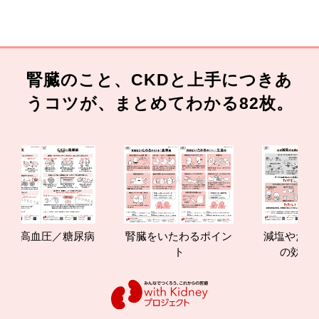
腎臓のこと、CKDと上手につきあ
うコツが、まとめてわかる82枚。
高血圧／糖尿病
腎臓をいたわるポイン
減塩やたんぱく質
ト
の効果と重要