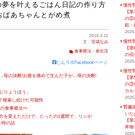
の夢を叶えるごはん日記の作り方
慢性
【第
おばあちゃんとがめ煮
の⑤
鉛・
2025
2016.4.11
慢性
文：
宮成なみ
【第
食事療法・食生活
の④
2025
じんラボFacebookページ
慢性
…母の決断!お腹を痛めて生んだ子が…母の決断!
【第
の③
カル
じりょうほう」
2025
? 模索し続けた可能性
腎臓
期の食事療法〜
いた
方を変えただけで、たったの1週間で、リンが
【第
した時の話
丼物
2025