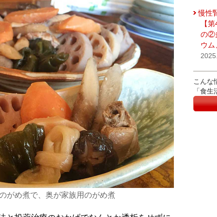
慢性
【第
の②
ウム
2025
こんな
「食生
のがめ煮で、奥が家族用のがめ煮