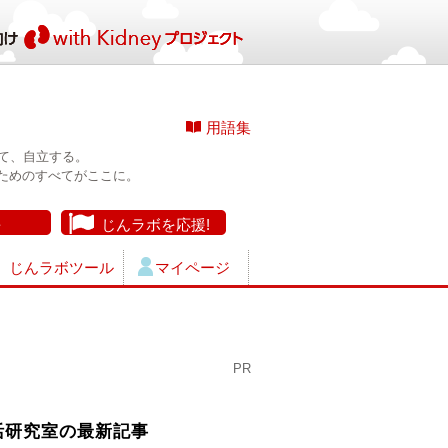
用語集
て、自立する。
ためのすべてがここに。
長
じんラボを応援!
じんラボツール
マイページ
PR
活研究室の最新記事