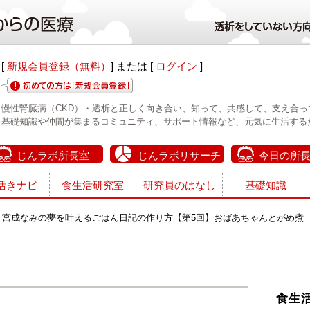
[
新規会員登録（無料）
] または [
ログイン
]
慢性腎臓病（CKD）・透析と正しく向き合い、知って、共感して、支え合っ
基礎知識や仲間が集まるコミュニティ、サポート情報など、元気に生活する
じんラボ所長室
じんラボリサーチ
今日の所
活きナビ
食生活研究室
研究員のはなし
基礎知識
 宮成なみの夢を叶えるごはん日記の作り方【第5回】おばあちゃんとがめ煮
食生