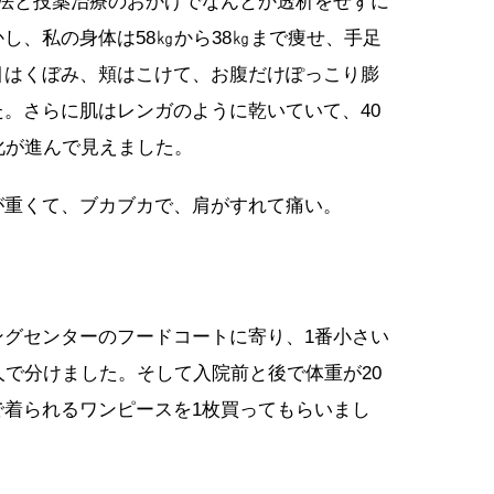
療法と投薬治療のおかげでなんとか透析をせずに
し、私の身体は58㎏から38㎏まで痩せ、手足
目はくぼみ、頬はこけて、お腹だけぽっこり膨
。さらに肌はレンガのように乾いていて、40
化が進んで見えました。
が重くて、ブカブカで、肩がすれて痛い。
ングセンターのフードコートに寄り、1番小さい
人で分けました。そして入院前と後で体重が20
で着られるワンピースを1枚買ってもらいまし