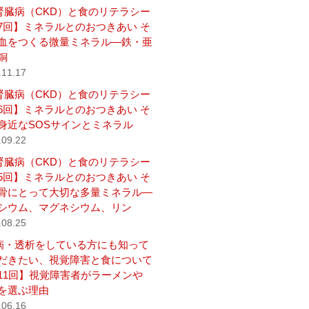
腎臓病（CKD）と食のリテラシー
7回】ミネラルとのおつきあい そ
血をつくる微量ミネラル―鉄・亜
銅
.11.17
腎臓病（CKD）と食のリテラシー
6回】ミネラルとのおつきあい そ
身近なSOSサインとミネラル
.09.22
腎臓病（CKD）と食のリテラシー
5回】ミネラルとのおつきあい そ
骨にとって大切な多量ミネラル―
シウム、マグネシウム、リン
.08.25
病・透析をしている方にも知って
だきたい、視覚障害と食について
11回】視覚障害者がラーメンや
を選ぶ理由
.06.16