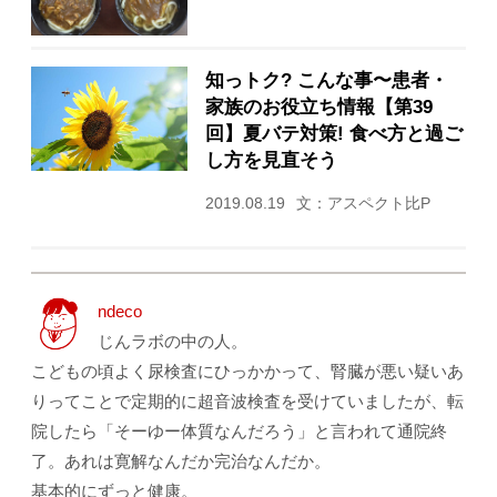
知っトク? こんな事〜患者・
家族のお役立ち情報【第39
回】夏バテ対策! 食べ方と過ご
し方を見直そう
2019.08.19
文：アスペクト比P
ndeco
じんラボの中の人。
こどもの頃よく尿検査にひっかかって、腎臓が悪い疑いあ
りってことで定期的に超音波検査を受けていましたが、転
院したら「そーゆー体質なんだろう」と言われて通院終
了。あれは寛解なんだか完治なんだか。
基本的にずっと健康。