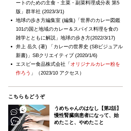
ートのための主食・主菜・副菜料理成分表 第5
版」群羊社 (2023/3/1)
地球の歩き方編集室 (編集)「世界のカレー図鑑
101の国と地域のカレー＆スパイス料理を食の
雑学とともに解説」地球の歩き方(2022/3/17)
井上 岳久 (著) 「カレーの世界史 (SBビジュアル
新書)」SBクリエイティブ (2020/1/6)
エスビー食品株式会社「
オリジナルカレー粉を
作ろう
」（2023/10 アクセス）
こちらもどうぞ
うめちゃんのはなし【第2話】
慢性腎臓病患者になって、始
めたこと、やめたこと