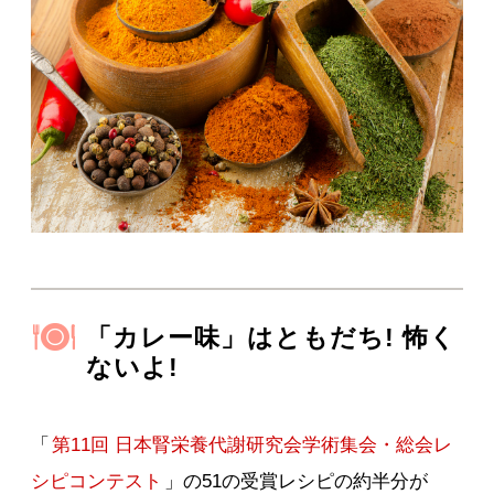
「カレー味」はともだち! 怖く
ないよ!
「
第11回 日本腎栄養代謝研究会学術集会・総会レ
シピコンテスト
」の51の受賞レシピの約半分が