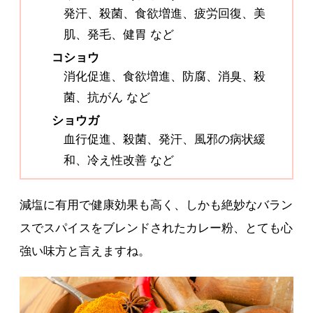
発汗、殺菌、食欲増進、疲労回復、美
肌、発毛、健胃 など
コショウ
消化促進、食欲増進、防腐、消臭、殺
菌、抗がん など
ショウガ
血行促進、殺菌、発汗、風邪の病状緩
和、冷え性改善 など
減塩に有用で健康効果も高く、しかも絶妙なバラン
スでスパイスをブレンドされたカレー粉、とても心
強い味方と言えますね。