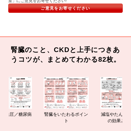
室」にご意見をお寄せください!
ご意見をお寄せください
腎臓のこと、CKDと上手につきあ
うコツが、まとめてわかる82枚。
／糖尿病
腎臓をいたわるポイン
減塩やたんぱく質管理
ト
の効果と重要性