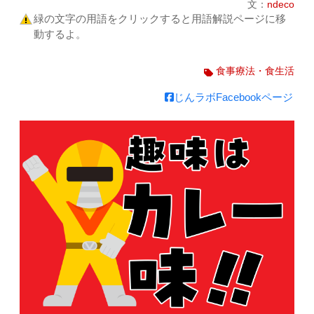
文：
ndeco
緑の文字の用語をクリックすると用語解説ページに移
動するよ。
食事療法・食生活
じんラボFacebookページ