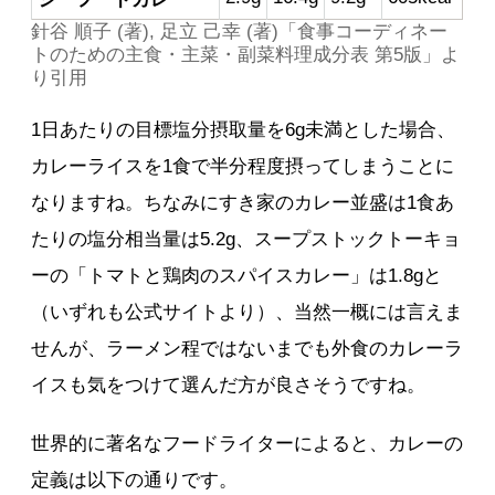
針谷 順子 (著), 足立 己幸 (著)「食事コーディネー
トのための主食・主菜・副菜料理成分表 第5版」よ
り引用
1日あたりの目標塩分摂取量を6g未満とした場合、
カレーライスを1食で半分程度摂ってしまうことに
なりますね。ちなみにすき家のカレー並盛は1食あ
たりの塩分相当量は5.2g、スープストックトーキョ
ーの「トマトと鶏肉のスパイスカレー」は1.8gと
（いずれも公式サイトより）、当然一概には言えま
せんが、ラーメン程ではないまでも外食のカレーラ
イスも気をつけて選んだ方が良さそうですね。
世界的に著名なフードライターによると、カレーの
定義は以下の通りです。