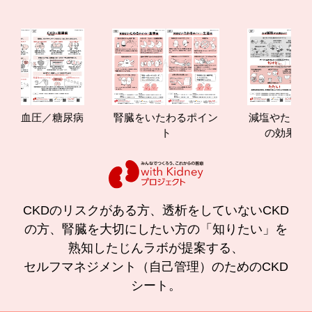
血圧／糖尿病
腎臓をいたわるポイン
減塩やたんぱく質
ト
の効果と重要性
CKDのリスクがある方、透析をしていないCKD
の方、腎臓を大切にしたい方の「知りたい」を
熟知したじんラボが提案する、
セルフマネジメント（自己管理）のためのCKD
シート。