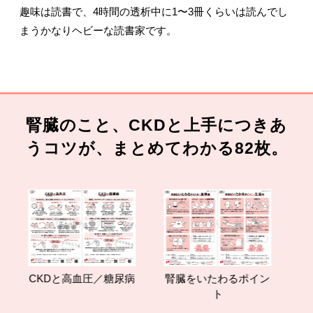
趣味は読書で、4時間の透析中に1〜3冊くらいは読んでし
まうかなりヘビーな読書家です。
腎臓のこと、CKDと上手につきあ
うコツが、まとめてわかる82枚。
CKDと高血圧／糖尿病
腎臓をいたわるポイン
減塩
ト