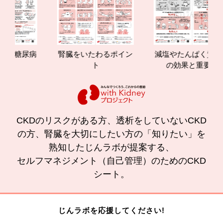
腎臓をいたわるポイン
減塩やたんぱく質管理
腎
ト
の効果と重要性
CKDのリスクがある方、透析をしていないCKD
の方、腎臓を大切にしたい方の「知りたい」を
熟知したじんラボが提案する、
セルフマネジメント（自己管理）のためのCKD
シート。
じんラボを応援してください!