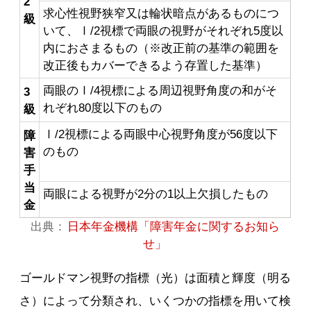
2
求心性視野狭窄又は輪状暗点があるものにつ
級
いて、Ⅰ/2視標で両眼の視野がそれぞれ5度以
内におさまるもの（※改正前の基準の範囲を
改正後もカバーできるよう存置した基準）
両眼のⅠ/4視標による周辺視野角度の和がそ
3
れぞれ80度以下のもの
級
Ⅰ/2視標による両眼中心視野角度が56度以下
障
のもの
害
手
当
両眼による視野が2分の1以上欠損したもの
金
出典：
日本年金機構「障害年金に関するお知ら
せ」
ゴールドマン視野の指標（光）は面積と輝度（明る
さ）によって分類され、いくつかの指標を用いて検