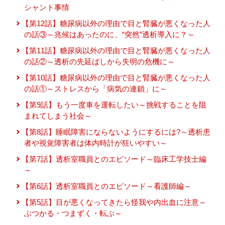
シャント事情
【第12話】糖尿病以外の理由で目と腎臓が悪くなった人
の話③～兆候はあったのに、“突然”透析導入に？～
【第11話】糖尿病以外の理由で目と腎臓が悪くなった人
の話②～透析の先延ばしから失明の危機に～
【第10話】糖尿病以外の理由で目と腎臓が悪くなった人
の話①～ストレスから「病気の連鎖」に～
【第9話】もう一度車を運転したい～挑戦することを阻
まれてしまう社会～
【第8話】睡眠障害にならないようにするには?～透析患
者や視覚障害者は体内時計が狂いやすい～
【第7話】透析室職員とのエピソード～臨床工学技士編
～
【第6話】透析室職員とのエピソード～看護師編～
【第5話】目が悪くなってきたら怪我や内出血に注意～
ぶつかる・つまずく・転ぶ～