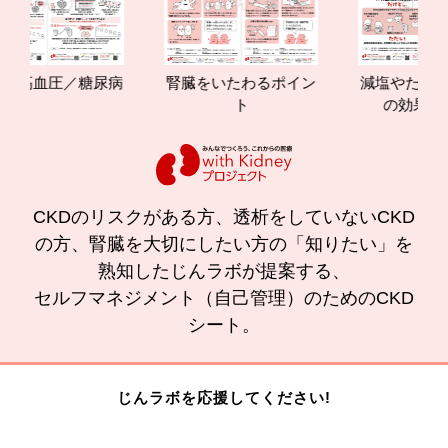
血圧／糖尿病
腎臓をいたわるポイン
減塩やたんぱく質管
ト
の効果と重要性
CKDのリスクがある方、透析をしていないCKD
の方、腎臓を大切にしたい方の「知りたい」を
熟知したじんラボが提案する、
セルフマネジメント（自己管理）のためのCKD
シート。
じんラボを応援してください!