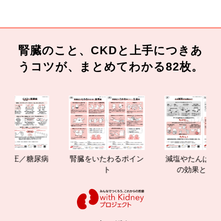
腎臓のこと、CKDと上手につきあ
うコツが、まとめてわかる82枚。
尿病
腎臓をいたわるポイン
減塩やたんぱく質管理
ト
の効果と重要性