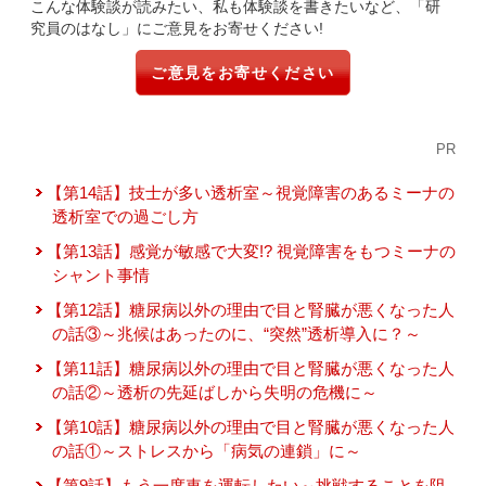
こんな体験談が読みたい、私も体験談を書きたいなど、「研
究員のはなし」にご意見をお寄せください!
ご意見をお寄せください
PR
【第14話】技士が多い透析室～視覚障害のあるミーナの
透析室での過ごし方
【第13話】感覚が敏感で大変!? 視覚障害をもつミーナの
シャント事情
【第12話】糖尿病以外の理由で目と腎臓が悪くなった人
の話③～兆候はあったのに、“突然”透析導入に？～
【第11話】糖尿病以外の理由で目と腎臓が悪くなった人
の話②～透析の先延ばしから失明の危機に～
【第10話】糖尿病以外の理由で目と腎臓が悪くなった人
の話①～ストレスから「病気の連鎖」に～
【第9話】もう一度車を運転したい～挑戦することを阻