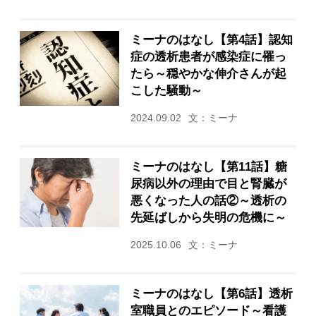
ミーナのはなし【第4話】認知
症の透析患者が感染症に罹っ
たら～穏やかな伸介さんが起
こした騒動～
2024.09.02
文：ミーナ
ミーナのはなし【第11話】糖
尿病以外の理由で目と腎臓が
悪くなった人の話②～透析の
先延ばしから失明の危機に～
2025.10.06
文：ミーナ
ミーナのはなし【第6話】透析
室職員とのエピソード～看護