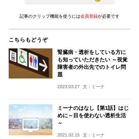
記事のクリップ機能を使うには
会員登録
が必要です
こちらもどうぞ
腎臓病・透析をしている方に
も知っていただきたい ～視覚
障害者の外出先でのトイレ問
題
2023.03.27
文：ミーナ
ミーナのはなし【第1話】はじ
めに～目を使わない透析生活
～
2021.02.15
文：ミーナ