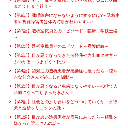
まれてしまう社会～
【第8話】睡眠障害にならないようにするには?～透析患
者や視覚障害者は体内時計が狂いやすい～
【第7話】透析室職員とのエピソード～臨床工学技士編
～
【第6話】透析室職員とのエピソード～看護師編～
【第5話】目が悪くなってきたら怪我や内出血に注意～
ぶつかる・つまずく・転ぶ～
【第4話】認知症の透析患者が感染症に罹ったら～穏や
かな伸介さんが起こした騒動～
【第3話】目が悪くなると虫歯になりやすい～40代で入
れ歯になってしまった孝さん～
【第2話】社会との折り合いをどうつけていくか～盲導
犬と透析クリニックの話～
【第1話】目が悪い透析患者が震災にあったら～避難を
嫌がった譲二さんの話～