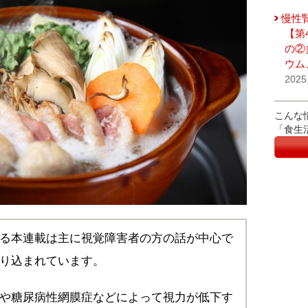
慢性
【第
の②
ウム
2025
こんな
「食生
る本連載は主に視覚障害者の方の話が中心で
り込まれています。
や糖尿病性網膜症などによって視力が低下す