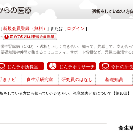
[
新規会員登録（無料）
] または [
ログイン
]
慢性腎臓病（CKD）・透析と正しく向き合い、知って、共感して、支え合っ
基礎知識や仲間が集まるコミュニティ、サポート情報など、元気に生活する
じんラボ所長室
じんラボリサーチ
今日の所
活きナビ
食生活研究室
研究員のはなし
基礎知識
析をしている方にも知っていただきたい、視覚障害と食について【第10回】
食生