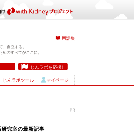
用語集
て、自立する。
ためのすべてがここに。
長
じんラボを応援!
じんラボツール
マイページ
PR
活研究室の最新記事