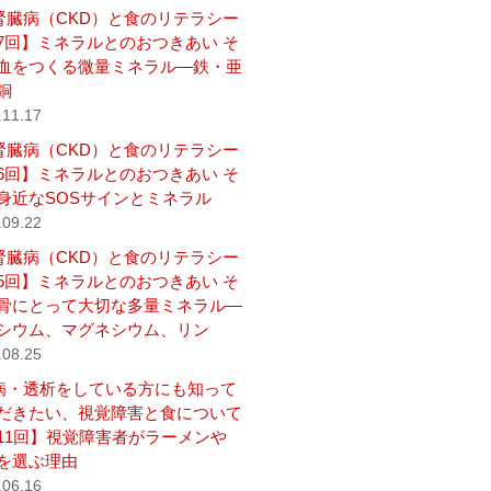
腎臓病（CKD）と食のリテラシー
7回】ミネラルとのおつきあい そ
血をつくる微量ミネラル―鉄・亜
銅
.11.17
腎臓病（CKD）と食のリテラシー
6回】ミネラルとのおつきあい そ
身近なSOSサインとミネラル
.09.22
腎臓病（CKD）と食のリテラシー
5回】ミネラルとのおつきあい そ
骨にとって大切な多量ミネラル―
シウム、マグネシウム、リン
.08.25
病・透析をしている方にも知って
だきたい、視覚障害と食について
11回】視覚障害者がラーメンや
を選ぶ理由
.06.16