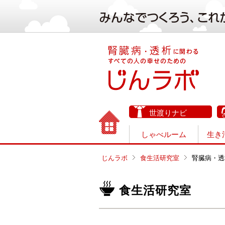
世渡りナビ
しゃべルーム
生き
じんラボ
食生活研究室
腎臓病・透
食生活研究室