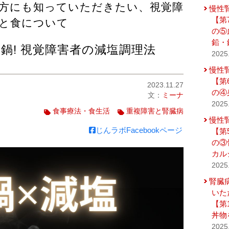
方にも知っていただきたい、視覚障
慢性
【第
と食について
の⑤
鉛・
鍋! 視覚障害者の減塩調理法
2025
慢性
【第
2023.11.27
の④
文：
ミーナ
2025
食事療法・食生活
重複障害と腎臓病
慢性
じんラボFacebookページ
【第
の③
カル
2025
腎臓
いた
【第
丼物
2025