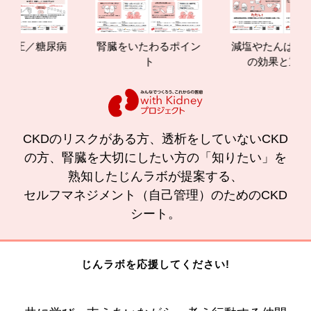
／糖尿病
腎臓をいたわるポイン
減塩やたんぱく質管理
ト
の効果と重要性
CKDのリスクがある方、透析をしていないCKD
の方、腎臓を大切にしたい方の「知りたい」を
熟知したじんラボが提案する、
セルフマネジメント（自己管理）のためのCKD
シート。
じんラボを応援してください!