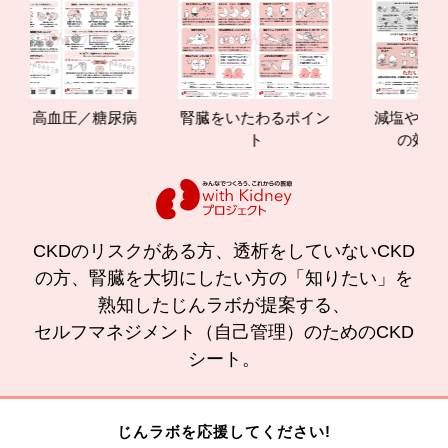
高血圧／糖尿病
腎臓をいたわるポイン
減塩やたんぱく質
ト
の効果と重要
CKDのリスクがある方、透析をしていないCKD
の方、腎臓を大切にしたい方の「知りたい」を
熟知したじんラボが提案する、
セルフマネジメント（自己管理）のためのCKD
シート。
じんラボを応援してください!