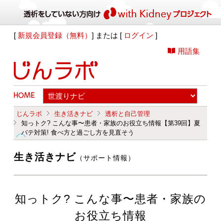
[
新規会員登録（無料）
] または [
ログイン
]
用語集
じんラボ
生き活きナビ
透析と自己管理
知っトク? こんな事〜患者・家族のお役立ち情報【第39回】夏
バテ対策! 食べ方と過ごし方を見直そう
生き活きナビ
（サポート情報）
知っトク? こんな事〜患者・家族の
お役立ち情報