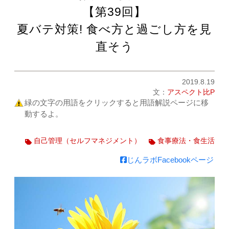
【第39回】
夏バテ対策! 食べ方と過ごし方を見
直そう
2019.8.19
文：
アスペクト比P
緑の文字の用語をクリックすると用語解説ページに移
動するよ。
自己管理（セルフマネジメント）
食事療法・食生活
じんラボFacebookページ