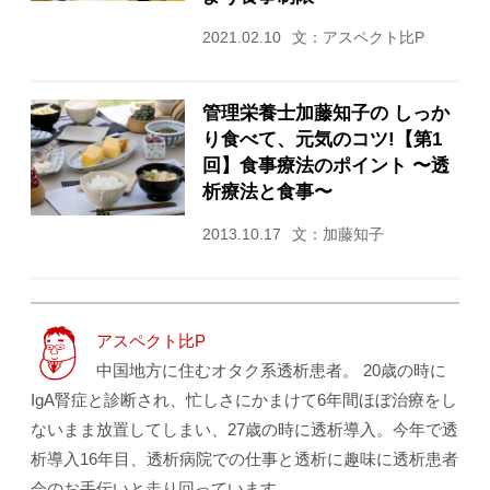
2021.02.10
文：アスペクト比P
管理栄養士加藤知子の しっか
り食べて、元気のコツ!【第1
回】食事療法のポイント 〜透
析療法と食事〜
2013.10.17
文：加藤知子
アスペクト比P
中国地方に住むオタク系透析患者。 20歳の時に
IgA腎症と診断され、忙しさにかまけて6年間ほぼ治療をし
ないまま放置してしまい、27歳の時に透析導入。今年で透
析導入16年目、透析病院での仕事と透析に趣味に透析患者
会のお手伝いと走り回っています。