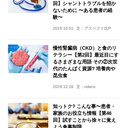
回】シャントトラブルを招か
ないために 〜ある患者の経
験〜
2019.10.01
文：アスペクト比P
慢性腎臓病（CKD）と食のリ
テラシー【第2回】最近目にす
るさまざまな用語 その②次世
代のたんぱく資源? 培養肉や
昆虫食
2024.12.16
文：ndeco
知っトク? こんな事〜患者・
家族のお役立ち情報【第46
回】試すことから徐々に覚え
よう食事制限