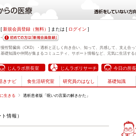
[
新規会員登録（無料）
] または [
ログイン
]
慢性腎臓病（CKD）・透析と正しく向き合い、知って、共感して、支え合っ
基礎知識や仲間が集まるコミュニティ、サポート情報など、元気に生活する
じんラボ所長室
じんラボリサーチ
今日の所
活きナビ
食生活研究室
研究員のはなし
基礎知識
に生きる
透析患者版「呪いの言葉の解きかた」
ート情報）