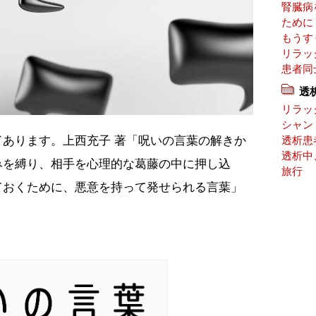
腎臓病
ために
もうす
リラッ
患者同
透
リラッ
シャン
あります。上西充子 著「呪いの言葉の解きか
透析患
透析中
みを縛り、相手を心理的な葛藤の中に押し込
旅行
ておくために、悪意を持って発せられる言葉」