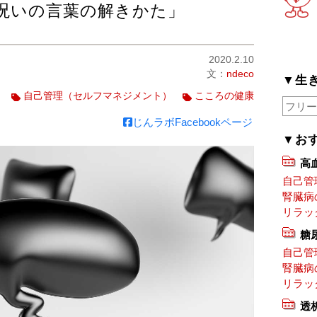
呪いの言葉の解きかた」
2020.2.10
文：
ndeco
▼生
る
自己管理（セルフマネジメント）
こころの健康
じんラボFacebookページ
▼お
高
自己管
腎臓病
リラッ
糖
自己管
腎臓病
リラッ
透