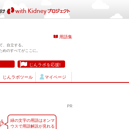
用語集
て、自立する。
ためのすべてがここに。
長
じんラボを応援!
じんラボツール
マイページ
PR
緑の文字の用語はオンマ
ウスで用語解説が見れる