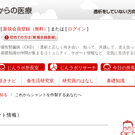
[
新規会員登録（無料）
] または [
ログイン
]
慢性腎臓病（CKD）・透析と正しく向き合い、知って、共感して、支え合っ
基礎知識や仲間が集まるコミュニティ、サポート情報など、元気に生活する
じんラボ所長室
じんラボリサーチ
今日の所
活きナビ
食生活研究室
研究員のはなし
基礎知識
知る
これからシャントを作製するあなたへ
ート情報）