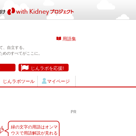
用語集
て、自立する。
ためのすべてがここに。
長
じんラボを応援!
じんラボツール
マイページ
PR
緑の文字の用語はオンマ
ウスで用語解説が見れる