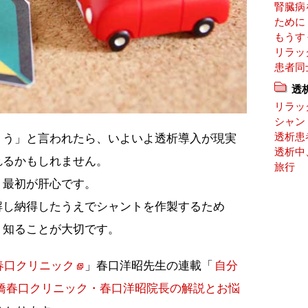
腎臓病
ために
もうす
リラッ
患者同
透
リラッ
シャン
透析患
ょう」と言われたら、いよいよ透析導入が現実
透析中
れるかもしれません。
旅行
く最初が肝心です。
解し納得したうえでシャントを作製するため
く知ることが大切です。
春口クリニック
」春口洋昭先生の連載「
自分
橋春口クリニック・春口洋昭院長の解説とお悩