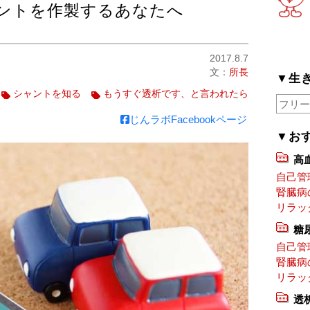
ントを作製するあなたへ
2017.8.7
文：
所長
▼生
シャントを知る
もうすぐ透析です、と言われたら
じんラボFacebookページ
▼お
高
自己管
腎臓病
リラッ
糖
自己管
腎臓病
リラッ
透