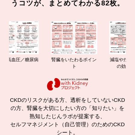
うコツが、まとめてわかる82枚。
高血圧／糖尿病
腎臓をいたわるポイン
減塩やたんぱく質
ト
の効果と重要性
CKDのリスクがある方、透析をしていないCKD
の方、腎臓を大切にしたい方の「知りたい」を
熟知したじんラボが提案する、
セルフマネジメント（自己管理）のためのCKD
シート。