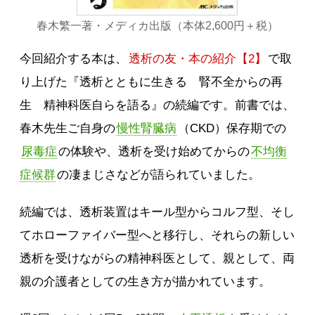
春木繁一著・メディカ出版（本体2,600円＋税）
今回紹介する本は、
透析の友・本の紹介【2】
で取
り上げた『透析とともに生きる 腎不全からの再
生 精神科医自らを語る』の続編です。前書では、
春木先生ご自身の
慢性腎臓病
（CKD）保存期での
尿毒症
の体験や、透析を受け始めてからの
不均衡
症候群
の凄まじさなどが語られていました。
続編では、透析装置はキール型からコルフ型、そし
てホローファイバー型へと移行し、それらの新しい
透析を受けながらの精神科医として、親として、両
親の介護者としての生き方が描かれています。