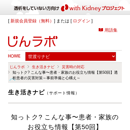
[
新規会員登録（無料）
] または [
ログイン
]
用語集
じんラボ
生き活きナビ
災害時の対応
知っトク? こんな事〜患者・家族のお役立ち情報【第50回】透
析患者の災害対策～事前準備と心構え～
生き活きナビ
（サポート情報）
知っトク? こんな事〜患者・家族の
お役立ち情報【第50回】