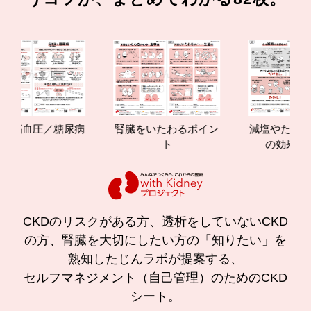
高血圧／糖尿病
腎臓をいたわるポイン
減塩やたんぱく質
ト
の効果と重要
CKDのリスクがある方、透析をしていないCKD
の方、腎臓を大切にしたい方の「知りたい」を
熟知したじんラボが提案する、
セルフマネジメント（自己管理）のためのCKD
シート。