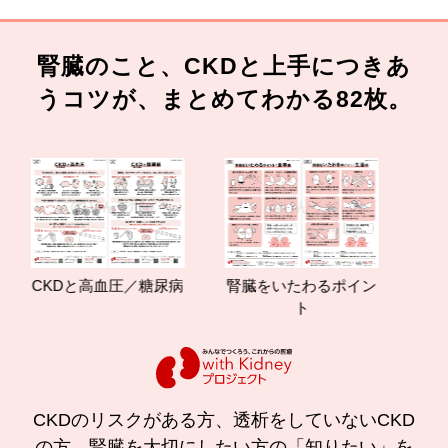
腎臓のこと、CKDと上手につきあ
うコツが、まとめてわかる82枚。
CKDと高血圧／糖尿病
腎臓をいたわるポイン
減塩や
ト
の
CKDのリスクがある方、透析をしていないCKD
の方、腎臓を大切にしたい方の「知りたい」を