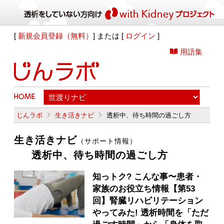
[
新規会員登録（無料）
] または [
ログイン
]
用語集
じんラボ
生き活きナビ
透析中、待ち時間の過ごし方
生き活きナビ
（サポート情報）
透析中、待ち時間の過ごし方
知っトク? こんな事〜患者・
家族のお役立ち情報【第53
回】腎臓リハビリテーション
やってみた! 透析時間を「ただ