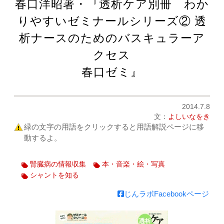
春口洋昭著・『透析ケア別冊 わか
りやすいゼミナールシリーズ② 透
析ナースのためのバスキュラーア
クセス
春口ゼミ』
2014.7.8
文：
よしいなをき
緑の文字の用語をクリックすると用語解説ページに移
動するよ。
腎臓病の情報収集
本・音楽・絵・写真
シャントを知る
じんラボFacebookページ