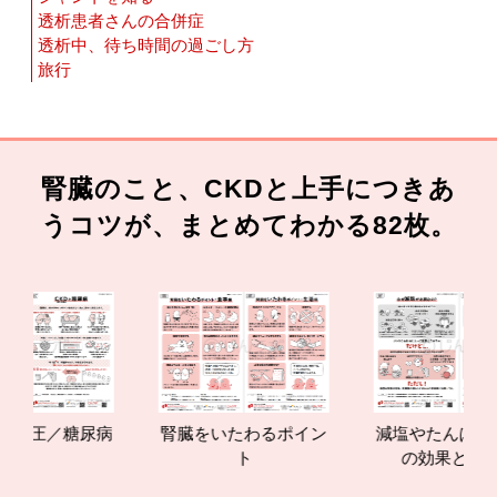
透析患者さんの合併症
透析中、待ち時間の過ごし方
旅行
腎臓のこと、CKDと上手につきあ
うコツが、まとめてわかる82枚。
／糖尿病
腎臓をいたわるポイン
減塩やたんぱく質管理
ト
の効果と重要性