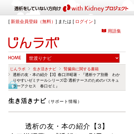
[
新規会員登録（無料）
] または [
ログイン
]
用語集
じんラボ
生き活きナビ
腎臓病に関する書籍
透析の友・本の紹介【3】春口洋昭著・『透析ケア別冊 わか
りやすいゼミナールシリーズ② 透析ナースのためのバスキュ
ラーアクセス 春口ゼミ』
生き活きナビ
（サポート情報）
透析の友・本の紹介【3】