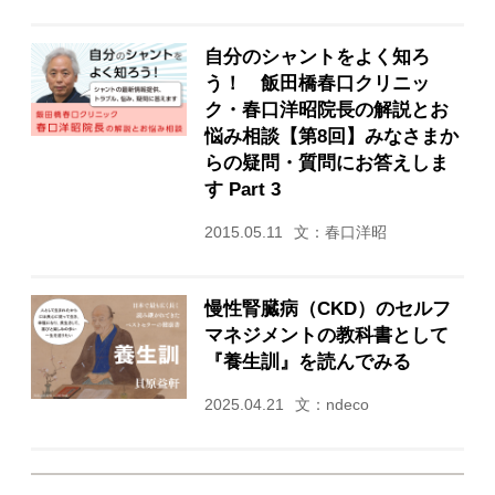
自分のシャントをよく知ろ
う！ 飯田橋春口クリニッ
ク・春口洋昭院長の解説とお
悩み相談【第8回】みなさまか
らの疑問・質問にお答えしま
す Part 3
2015.05.11
文：春口洋昭
慢性腎臓病（CKD）のセルフ
マネジメントの教科書として
『養生訓』を読んでみる
2025.04.21
文：ndeco