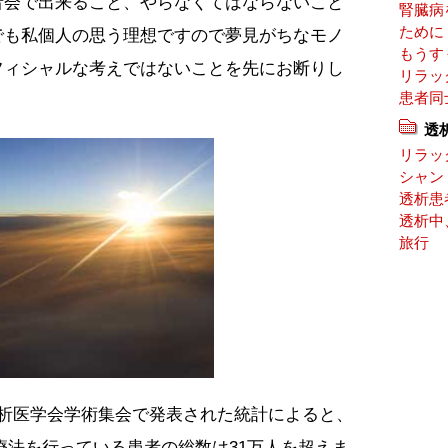
者会で出来ること、やらなくてはならないこと
腎臓病
ために
でも私個人の思う理想ですので夢見がちなモノ
もうす
フィシャルな考えではないことを先にお断りし
リラッ
患者同
透
リラッ
シャン
透析患
透析中
旅行
透析医学会学術集会で発表された統計によると、
療法を行っている患者の総数は31万人を超えま