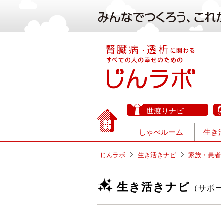
世渡りナビ
しゃべルーム
生き
じんラボ
生き活きナビ
家族・患者
生き活きナビ
（サポ