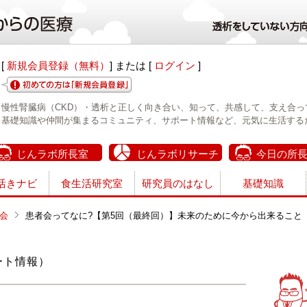
[
新規会員登録（無料）
] または [
ログイン
]
慢性腎臓病（CKD）・透析と正しく向き合い、知って、共感して、支え合っ
基礎知識や仲間が集まるコミュニティ、サポート情報など、元気に生活する
じんラボ所長室
じんラボリサーチ
今日の所
活きナビ
食生活研究室
研究員のはなし
基礎知識
会
患者会ってなに?【第5回（最終回）】未来のために今から出来ること
ート情報）