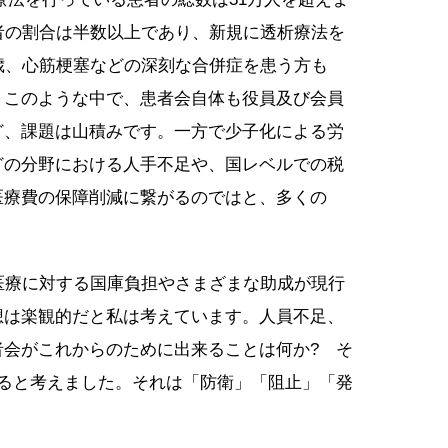
者の割合は半数以上であり、新規に透析療法を
歳、心筋梗塞などの深刻な合併症を患う方も
。このような中で、患者会自体も役員及び会員
ど、課題は山積みです。一方で少子化による労
どの分野における人手不足や、国レベルでの税
医療費の保障削減に繋がるのではと、多くの
医療に対する国庫負担やさまざまな助成が現行
想は楽観的だと私は考えています。人員不足、
者会がこれからのために出来ることは何か? そ
れると考えました。それは「防衛」「阻止」「発