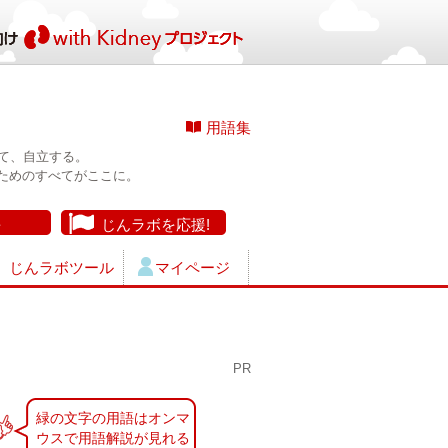
用語集
て、自立する。
ためのすべてがここに。
長
じんラボを応援!
じんラボツール
マイページ
PR
緑の文字の用語はオンマ
ウスで用語解説が見れる