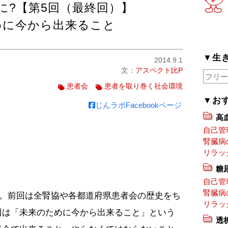
に?【第5回（最終回）】
めに今から出来ること
▼生
2014.9.1
文：
アスペクト比P
患者会
患者を取り巻く社会環境
▼お
じんラボFacebookページ
高
自己管
腎臓病
リラッ
糖
自己管
腎臓病
す。前回は全腎協や各都道府県患者会の歴史をち
リラッ
回は「未来のために今から出来ること」という
透