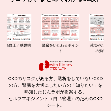
血圧／糖尿病
腎臓をいたわるポイン
減塩やたんぱく質
ト
の効果と重要性
CKDのリスクがある方、透析をしていないCKD
の方、腎臓を大切にしたい方の「知りたい」を
熟知したじんラボが提案する、
セルフマネジメント（自己管理）のためのCKD
シート。