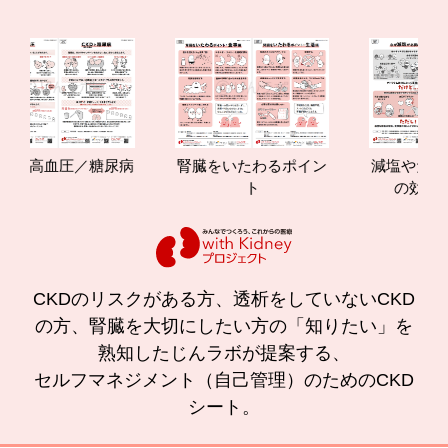
と高血圧／糖尿病
腎臓をいたわるポイン
減塩やたんぱく
ト
の効果と重
CKDのリスクがある方、透析をしていないCKD
の方、腎臓を大切にしたい方の「知りたい」を
熟知したじんラボが提案する、
セルフマネジメント（自己管理）のためのCKD
シート。