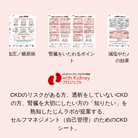
圧／糖尿病
腎臓をいたわるポイン
減塩やたんぱく質管
ト
の効果と重要性
CKDのリスクがある方、透析をしていないCKD
の方、腎臓を大切にしたい方の「知りたい」を
熟知したじんラボが提案する、
セルフマネジメント（自己管理）のためのCKD
シート。