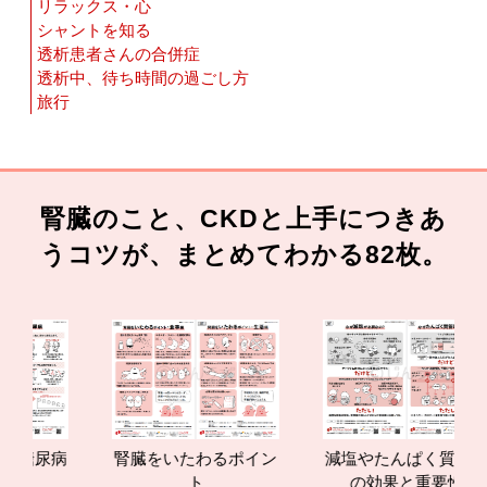
リラックス・心
シャントを知る
透析患者さんの合併症
透析中、待ち時間の過ごし方
旅行
腎臓のこと、CKDと上手につきあ
うコツが、まとめてわかる82枚。
病
腎臓をいたわるポイン
減塩やたんぱく質管理
ト
の効果と重要性