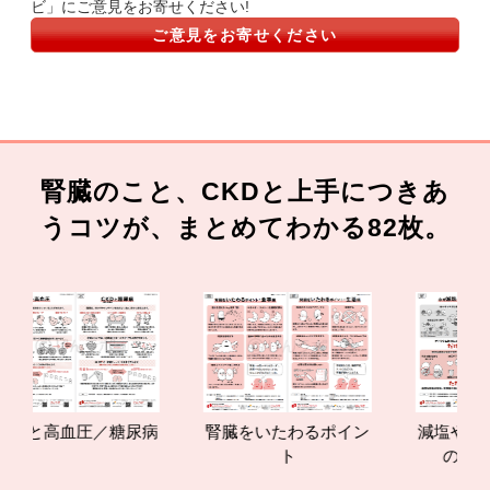
ビ」にご意見をお寄せください!
ご意見をお寄せください
腎臓のこと、CKDと上手につきあ
うコツが、まとめてわかる82枚。
Dと高血圧／糖尿病
腎臓をいたわるポイン
減塩やたんぱ
ト
の効果と