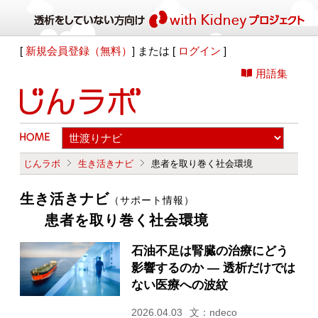
[
新規会員登録（無料）
] または [
ログイン
]
用語集
じんラボ
生き活きナビ
患者を取り巻く社会環境
生き活きナビ
（サポート情報）
患者を取り巻く社会環境
石油不足は腎臓の治療にどう
影響するのか ― 透析だけでは
ない医療への波紋
2026.04.03
文：ndeco